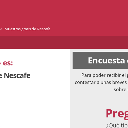
Muestras gratis de Nescafe
Encuesta
 es:
e Nescafe
Para poder recibir e
contestar a unas breves
sobre 
Pre
¿Qué tip