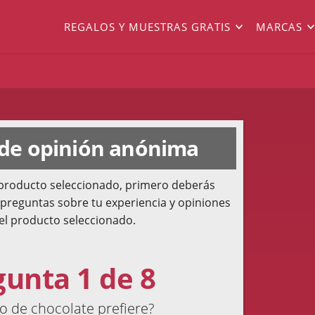
REGALOS Y MUESTRAS GRATIS
MARCAS
 de opinión anónima
l producto seleccionado, primero deberás
 preguntas sobre tu experiencia y opiniones
el producto seleccionado.
gunta 1 de 8
o de chocolate prefiere?