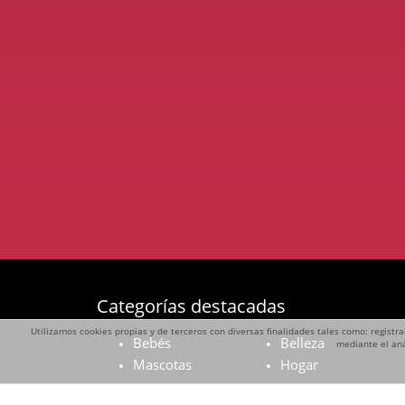
Categorías destacadas
Utilizamos cookies propias y de terceros con diversas finalidades tales como: registra
Bebés
Belleza
mediante el aná
Mascotas
Hogar