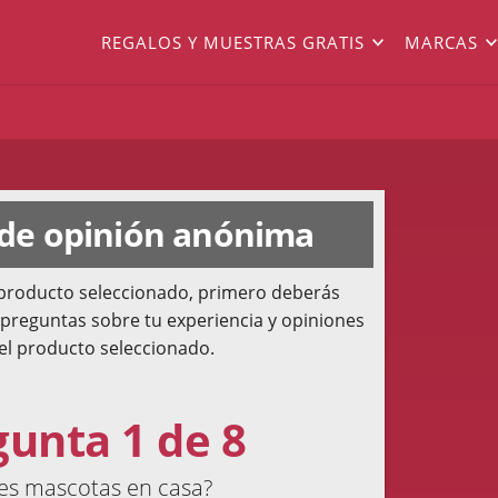
REGALOS Y MUESTRAS GRATIS
MARCAS
 de opinión anónima
l producto seleccionado, primero deberás
 preguntas sobre tu experiencia y opiniones
el producto seleccionado.
gunta 1 de 8
es mascotas en casa?