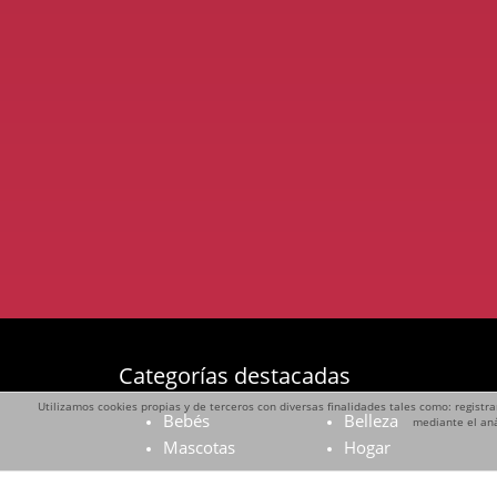
Categorías destacadas
Utilizamos cookies propias y de terceros con diversas finalidades tales como: registra
Bebés
Belleza
mediante el aná
Mascotas
Hogar