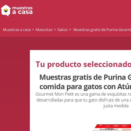
Muestras a casa
Mascotas
Gatos
Muestras gratis de Purina Gourm
Tu producto seleccionado
Muestras gratis de Purina
comida para gatos con Atú
Gourmet Mon Petit es una gama de exquisitas r
desarrolladas para que tu gato disfrute de una
justa medida