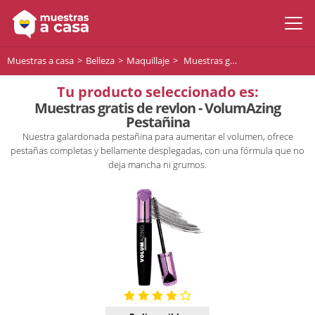
Muestras a casa
Belleza
Maquillaje
Muestras gratis de revlon - VolumAzing Pestañina
Tu producto seleccionado es:
Muestras gratis de revlon - VolumAzing
Pestañina
Nuestra galardonada pestañina para aumentar el volumen, ofrece
pestañas completas y bellamente desplegadas, con una fórmula que no
deja mancha ni grumos.