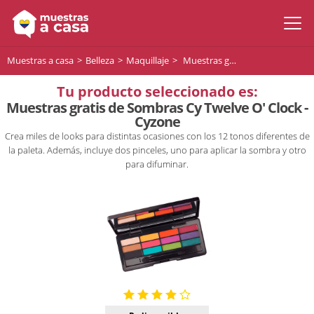
Muestras a casa
Belleza
Maquillaje
Muestras gratis de Sombras Cy Twelve O' Clock - Cyzone
Tu producto seleccionado es:
Muestras gratis de Sombras Cy Twelve O' Clock -
Cyzone
Crea miles de looks para distintas ocasiones con los 12 tonos diferentes de
la paleta. Además, incluye dos pinceles, uno para aplicar la sombra y otro
para difuminar.