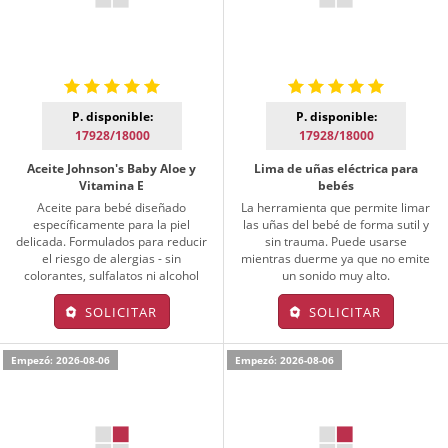
P. disponible:
P. disponible:
17928/18000
17928/18000
Aceite Johnson's Baby Aloe y
Lima de uñas eléctrica para
Vitamina E
bebés
Aceite para bebé diseñado
La herramienta que permite limar
específicamente para la piel
las uñas del bebé de forma sutil y
delicada. Formulados para reducir
sin trauma. Puede usarse
el riesgo de alergias - sin
mientras duerme ya que no emite
colorantes, sulfalatos ni alcohol
un sonido muy alto.
SOLICITAR
SOLICITAR
Empezó: 2026-08-06
Empezó: 2026-08-06