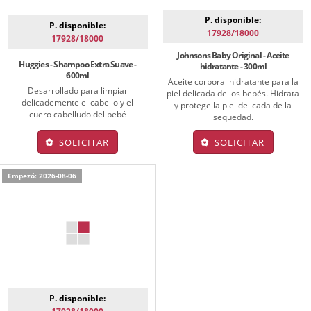
P. disponible:
P. disponible:
17928/18000
17928/18000
Johnsons Baby Original - Aceite
Huggies - Shampoo Extra Suave -
hidratante - 300ml
600ml
Aceite corporal hidratante para la
Desarrollado para limpiar
piel delicada de los bebés. Hidrata
delicademente el cabello y el
y protege la piel delicada de la
cuero cabelludo del bebé
sequedad.
SOLICITAR
SOLICITAR
Empezó: 2026-08-06
P. disponible: