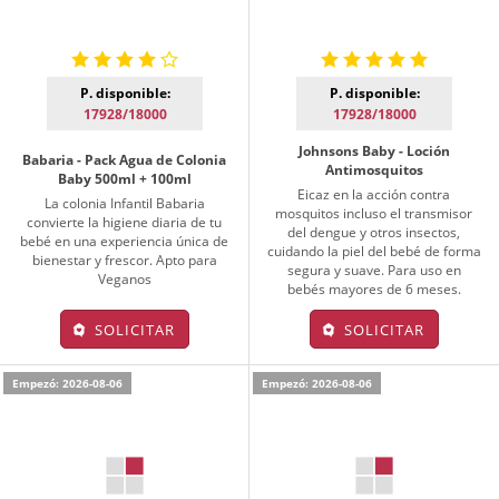
P. disponible:
P. disponible:
17928/18000
17928/18000
Johnsons Baby - Loción
Babaria - Pack Agua de Colonia
Antimosquitos
Baby 500ml + 100ml
Eicaz en la acción contra
La colonia Infantil Babaria
mosquitos incluso el transmisor
convierte la higiene diaria de tu
del dengue y otros insectos,
bebé en una experiencia única de
cuidando la piel del bebé de forma
bienestar y frescor. Apto para
segura y suave. Para uso en
Veganos
bebés mayores de 6 meses.
SOLICITAR
SOLICITAR
Empezó: 2026-08-06
Empezó: 2026-08-06