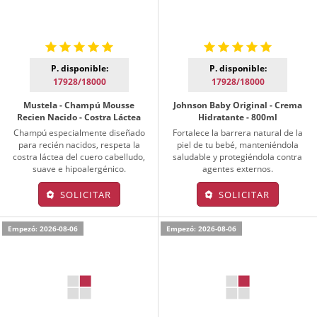
P. disponible:
P. disponible:
17928/18000
17928/18000
Mustela - Champú Mousse
Johnson Baby Original - Crema
Recien Nacido - Costra Láctea
Hidratante - 800ml
Champú especialmente diseñado
Fortalece la barrera natural de la
para recién nacidos, respeta la
piel de tu bebé, manteniéndola
costra láctea del cuero cabelludo,
saludable y protegiéndola contra
suave e hipoalergénico.
agentes externos.
SOLICITAR
SOLICITAR
Empezó: 2026-08-06
Empezó: 2026-08-06