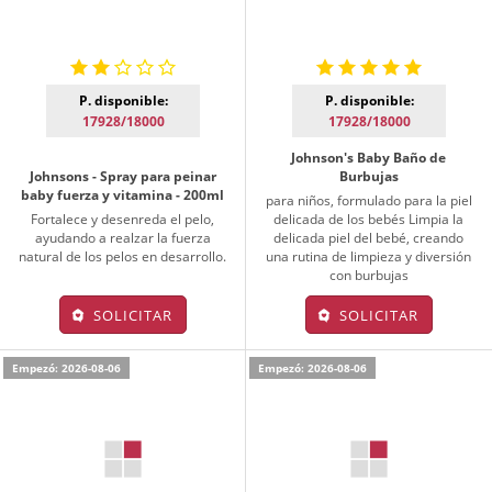
P. disponible:
P. disponible:
17928/18000
17928/18000
Johnson's Baby Baño de
Johnsons - Spray para peinar
Burbujas
baby fuerza y vitamina - 200ml
para niños, formulado para la piel
Fortalece y desenreda el pelo,
delicada de los bebés Limpia la
ayudando a realzar la fuerza
delicada piel del bebé, creando
natural de los pelos en desarrollo.
una rutina de limpieza y diversión
con burbujas
SOLICITAR
SOLICITAR
Empezó: 2026-08-06
Empezó: 2026-08-06