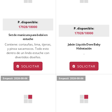
P. disponible:
17928/18000
P. disponible:
17928/18000
Set de manicura para bebé en
estuche
Contiene: cortauñas, lima, tijeras,
Jabón Líquido Dove Baby
Hidratación
y pinza sacamocos. Todo esto
dentro de un lindo estuche con
-
divertidos diseños.
SOLICITAR
SOLICITAR
Empezó: 2026-08-06
Empezó: 2026-08-06