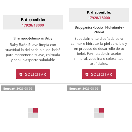
P. disponible:
17928/18000
P. disponible:
17928/18000
Babyganics - Locion Hidratante -
266ml
Shampoo Johnson's Baby
Especialmente diseñada para
calmar e hidratar la piel sensible y
Baby Baño Suave limpia con
en proceso de desarrollo de tu
suavidad la delicada piel del bebé
bebé. Formulado sin aceite
para mantenerla suave, calmada
mineral, vaselina o colorantes
y con un aspecto saludable
artificiales.
SOLICITAR
SOLICITAR
Empezó: 2026-08-06
Empezó: 2026-08-06