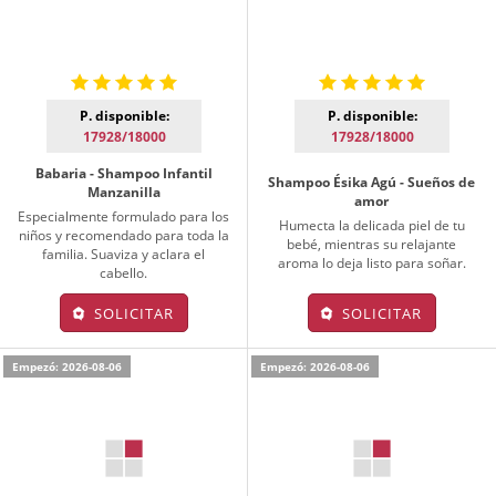
P. disponible:
P. disponible:
17928/18000
17928/18000
Babaria - Shampoo Infantil
Shampoo Ésika Agú - Sueños de
Manzanilla
amor
Especialmente formulado para los
Humecta la delicada piel de tu
niños y recomendado para toda la
bebé, mientras su relajante
familia. Suaviza y aclara el
aroma lo deja listo para soñar.
cabello.
SOLICITAR
SOLICITAR
Empezó: 2026-08-06
Empezó: 2026-08-06