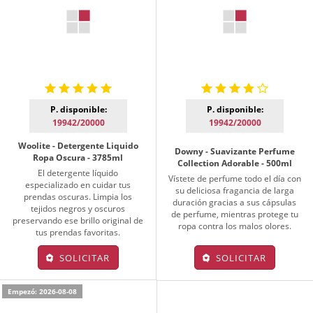
P. disponible:
P. disponible:
19942/20000
19942/20000
Woolite - Detergente Liquido
Downy - Suavizante Perfume
Ropa Oscura - 3785ml
Collection Adorable - 500ml
El detergente líquido
Vístete de perfume todo el día con
especializado en cuidar tus
su deliciosa fragancia de larga
prendas oscuras. Limpia los
duración gracias a sus cápsulas
tejidos negros y oscuros
de perfume, mientras protege tu
preservando ese brillo original de
ropa contra los malos olores.
tus prendas favoritas.
SOLICITAR
SOLICITAR
Empezó: 2026-08-08