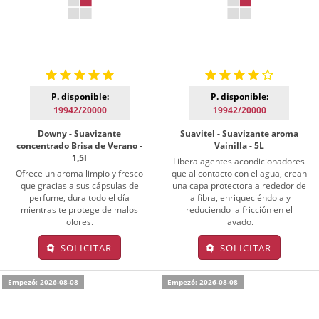
P. disponible:
P. disponible:
19942/20000
19942/20000
Downy - Suavizante
Suavitel - Suavizante aroma
concentrado Brisa de Verano -
Vainilla - 5L
1,5l
Libera agentes acondicionadores
Ofrece un aroma limpio y fresco
que al contacto con el agua, crean
que gracias a sus cápsulas de
una capa protectora alrededor de
perfume, dura todo el día
la fibra, enriqueciéndola y
mientras te protege de malos
reduciendo la fricción en el
olores.
lavado.
SOLICITAR
SOLICITAR
Empezó: 2026-08-08
Empezó: 2026-08-08