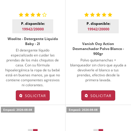
P. disponible:
P. disponible:
19942/20000
19942/20000
Woolite - Detergente Liquido
Baby - 2l
Vanish Oxy Action
Desmanchador Polvo Blanco -
El detergente líquido
900gr
especializado en cuidar las
prendas de los más chiquitos de
Polvo quitamanchas +
casa. Con su fórmula
blanqueador sin cloro que ayuda a
hipoalergénica la ropa de tu bebé
devolverle el blanco a tus
está en buenas manos, ya que no
prendas, efectivo desde la
contiene componentes agresivos
primera lavada.
ni colorantes.
SOLICITAR
SOLICITAR
Empezó: 2026-08-08
Empezó: 2026-08-08